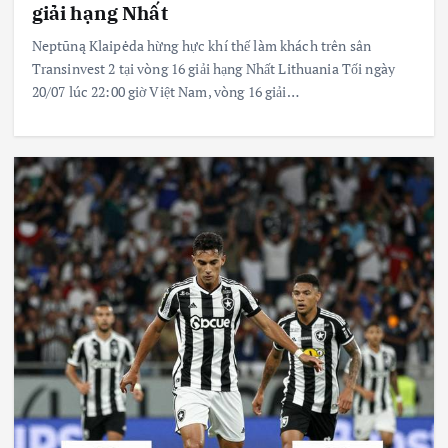
giải hạng Nhất
Neptūną Klaipėda hừng hực khí thế làm khách trên sân
Transinvest 2 tại vòng 16 giải hạng Nhất Lithuania Tối ngày
20/07 lúc 22:00 giờ Việt Nam, vòng 16 giải…