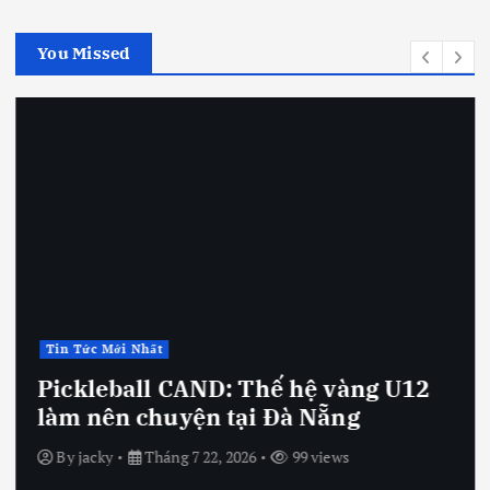
You Missed
Tin Tức Mới Nhất
Pickleball CAND: Thế hệ vàng U12
làm nên chuyện tại Đà Nẵng
By
jacky
Tháng 7 22, 2026
99 views