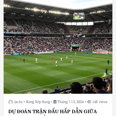
jacky
Bảng Xếp Hạng
Tháng 7 13, 2026
148 views
DỰ ĐOÁN TRẬN ĐẤU HẤP DẪN GIỮA