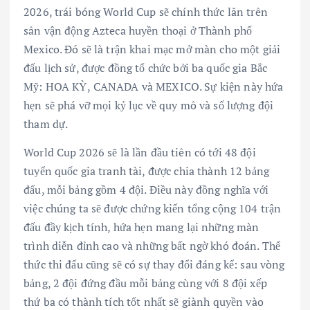
2026, trái bóng World Cup sẽ chính thức lăn trên
sân vận động Azteca huyền thoại ở Thành phố
Mexico. Đó sẽ là trận khai mạc mở màn cho một giải
đấu lịch sử, được đồng tổ chức bởi ba quốc gia Bắc
Mỹ: HOA KỲ, CANADA và MEXICO. Sự kiện này hứa
hẹn sẽ phá vỡ mọi kỷ lục về quy mô và số lượng đội
tham dự.
World Cup 2026 sẽ là lần đầu tiên có tới 48 đội
tuyển quốc gia tranh tài, được chia thành 12 bảng
đấu, mỗi bảng gồm 4 đội. Điều này đồng nghĩa với
việc chúng ta sẽ được chứng kiến tổng cộng 104 trận
đấu đầy kịch tính, hứa hẹn mang lại những màn
trình diễn đỉnh cao và những bất ngờ khó đoán. Thể
thức thi đấu cũng sẽ có sự thay đổi đáng kể: sau vòng
bảng, 2 đội đứng đầu mỗi bảng cùng với 8 đội xếp
thứ ba có thành tích tốt nhất sẽ giành quyền vào