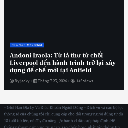
Tin Tức Mới Nhất
Pickleball CAND: Thế hệ vàng U12
làm nên chuyện tại Đà Nẵng
By
jacky
Tháng 7 22, 2026
120 views
= Giới Hạn Địa Lý Và Điều Khoản Người Dùng = Dịch vụ và các bộ lọc
thông số của chúng tôi chỉ cung cấp cho đối tượng người dùng từ đủ
18 tuổi trở lên, có đầy đủ năng lực hành vi dân sự pháp định. Hệ
thống nghiêm cấm việc truy cập, sao chép hoặc phát tán thông tin