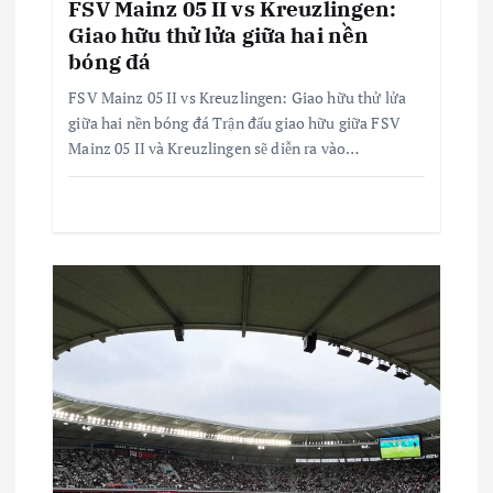
g
FSV Mainz 05 II vs Kreuzlingen:
Giao hữu thử lửa giữa hai nền
b
bóng đá
à
FSV Mainz 05 II vs Kreuzlingen: Giao hữu thử lửa
giữa hai nền bóng đá Trận đấu giao hữu giữa FSV
i
Mainz 05 II và Kreuzlingen sẽ diễn ra vào…
v
i
ế
t