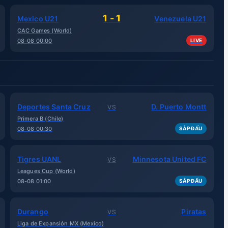
1 - 1
Mexico U21
Venezuela U21
CAC Games (World)
08-08 00:00
LIVE
Deportes Santa Cruz
D. Puerto Montt
VS
Primera B (Chile)
08-08 00:30
SẮP ĐẤU
Tigres UANL
Minnesota United FC
VS
Leagues Cup (World)
08-08 01:00
SẮP ĐẤU
Durango
Piratas
VS
Liga de Expansión MX (Mexico)