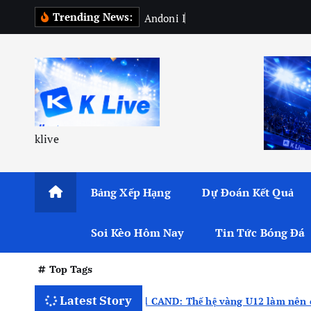
S
Trending News:
A
n
d
o
n
i
I
r
a
o
l
a
:
T
k
i
p
t
o
c
klive
o
n
t
Bảng Xếp Hạng
Dự Đoán Kết Quả
e
n
Soi Kèo Hôm Nay
Tin Tức Bóng Đá
t
Top Tags
Latest Story
kleball CAND: Thế hệ vàng U12 làm nên chuyện tại Đà Nẵng