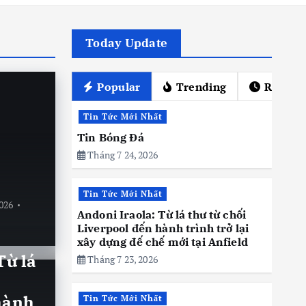
Today Update
Popular
Trending
Recent
Tin Tức Mới Nhất
Tin Bóng Đá
Tháng 7 24, 2026
Tin Tức Mới Nhất
026
Andoni Iraola: Từ lá thư từ chối
Liverpool đến hành trình trở lại
xây dựng đế chế mới tại Anfield
Từ lá
Tháng 7 23, 2026
: Từ lá thư từ chối
Tin T
hành
Tin Tức Mới Nhất