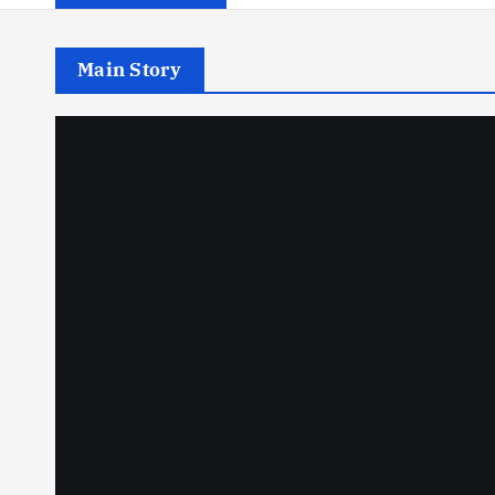
Main Story
: