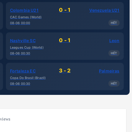
0 - 1
Colombia U21
Venezuela U21
CAC Games (World)
08-06 00:00
HẾT
0 - 1
Nashville SC
Leon
Leagues Cup (World)
08-06 00:30
HẾT
3 - 2
Fortaleza EC
Palmeiras
Copa Do Brasil (Brazil)
08-06 00:30
HẾT
 views