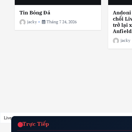
Tin Bóng Đá
Andoni 
chối Li
jacky
Tháng 7 24, 2026
trở lại
Anfield
jacky
Live data by
Scoreaxis
Trực Tiếp