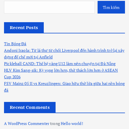
Tìm kiếm
Recent Posts
Tin Bóng Đá
Andoni Iraola: Từ lá thư từ chối Liverpool đến hành trình trở lại xây
dựng đế chế mới tại Anfield
Pickleball CAND: Thế hệ vàng U12 làm nên chuyện tại Đà Nẵng
HLV Kim Sang-sik: Kỳ vọng lớn hơn, thử thách lớn hơn ở ASEAN
Cup 2026
FSV Mainz 05 II vs Kreuzlingen: Giao hữu thử lửa giữa hai nền bóng
đá
Recent Comments
A WordPress Commenter
trong
Hello world!