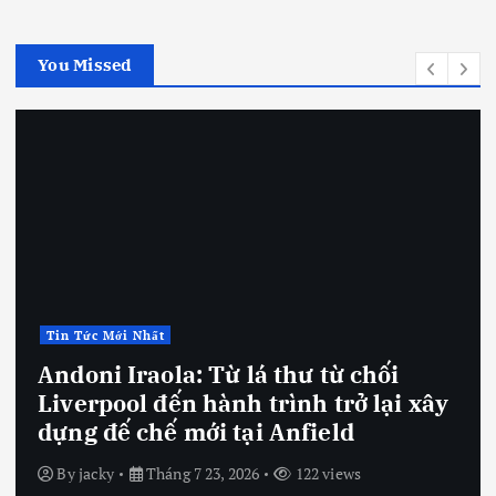
You Missed
Tin Tức Mới Nhất
 xây
Pickleball CAND: Thế hệ vàng U
làm nên chuyện tại Đà Nẵng
By
jacky
Tháng 7 22, 2026
97 views