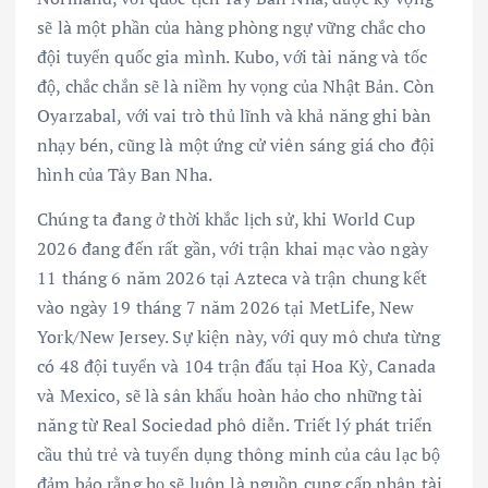
sẽ là một phần của hàng phòng ngự vững chắc cho
đội tuyển quốc gia mình. Kubo, với tài năng và tốc
độ, chắc chắn sẽ là niềm hy vọng của Nhật Bản. Còn
Oyarzabal, với vai trò thủ lĩnh và khả năng ghi bàn
nhạy bén, cũng là một ứng cử viên sáng giá cho đội
hình của Tây Ban Nha.
Chúng ta đang ở thời khắc lịch sử, khi World Cup
2026 đang đến rất gần, với trận khai mạc vào ngày
11 tháng 6 năm 2026 tại Azteca và trận chung kết
vào ngày 19 tháng 7 năm 2026 tại MetLife, New
York/New Jersey. Sự kiện này, với quy mô chưa từng
có 48 đội tuyển và 104 trận đấu tại Hoa Kỳ, Canada
và Mexico, sẽ là sân khấu hoàn hảo cho những tài
năng từ Real Sociedad phô diễn. Triết lý phát triển
cầu thủ trẻ và tuyển dụng thông minh của câu lạc bộ
đảm bảo rằng họ sẽ luôn là nguồn cung cấp nhân tài