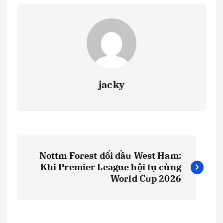
jacky
Đ
Nottm Forest đối đầu West Ham:
i
Khi Premier League hội tụ cùng
World Cup 2026
ề
u