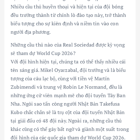
Nhiều cầu thủ huyền thoại và hiện tại của đội bóng
đều trưởng thành từ chính lò đào tạo này, trở thành
biểu tượng cho sự kiên định và niềm tin vào con
người địa phương.
Những cầu thủ nào của Real Sociedad được kỳ vọng
sẽ tham dự World Cup 2026?
Với đội hình hiện tại, chúng ta có thể thấy nhiều cái
tên sáng giá. Mikel Oyarzabal, đội trưởng và là biểu
tượng của câu lạc bộ, cùng với tiền vệ Martín
Zubimendi và trung vệ Robin Le Normand, đều là
những ứng cử viên mạnh mẽ cho đội tuyển Tây Ban
Nha. Ngôi sao tấn công người Nhật Bản Takefusa
Kubo chắc chắn sẽ là trụ cột của đội tuyển Nhật Bản
tại giải đấu có 48 đội này. Ngoài ra, những cầu thủ
khác cũng có thể gây bất ngờ và giành một suất trong
đội hình của các quốc gia tham dự World Cup 2026.