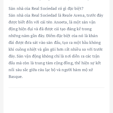
Sân nhà của Real Sociedad có gì đặc biệt?
Sân nhà của Real Sociedad là Reale Arena, trước đây
được biết đến với cái tên Anoeta, là một sân vận
động hiện đại và đã được cải tạo đáng kể trong
những năm gần đây. Điểm đặc biệt của nó là khán
đài được đưa sát vào sân đấu, tạo ra một bầu không
khí cuồng nhiệt và gần gũi hơn rất nhiều so với trước
đây. Sân vận động không chỉ là nơi diễn ra các trận
đấu mà còn là trung tâm cộng đồng, thể hiện sự kết
nối sâu sắc giữa câu lạc bộ và người hâm mộ xứ
Basque.