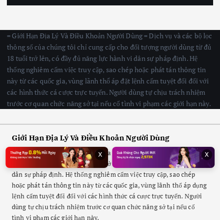
= Giới Hạn Địa Lý Và Điều Khoản Người Dùng = Dịch vụ và các bộ lọc
thông số của chúng tôi chỉ cung cấp cho đối tượng người dùng từ đủ
18 tuổi trở lên, có đầy đủ năng lực hành vi dân sự pháp định. Hệ
thống nghiêm cấm việc truy cập, sao chép hoặc phát tán thông tin
này từ các quốc gia, vùng lãnh thổ áp đặt lệnh cấm tuyệt đối đối với
các hình thức cá cược trực tuyến. Người dùng tự chịu trách nhiệm
trước cơ quan chức năng sở tại nếu cố tình vi phạm các giới hạn này.
Giới Hạn Địa Lý Và Điều Khoản Người Dùng
Dịch vụ và các bộ lọc thông số của chúng tôi chỉ cung cấp cho đối
x
x
tượng người dùng từ đủ 18 tuổi trở lên, có đầy đủ năng lực hành vi
dân sự pháp định. Hệ thống nghiêm cấm việc truy cập, sao chép
hoặc phát tán thông tin này từ các quốc gia, vùng lãnh thổ áp dụng
lệnh cấm tuyệt đối đối với các hình thức cá cược trực tuyến. Người
dùng tự chịu trách nhiệm trước cơ quan chức năng sở tại nếu cố
tình vi phạm các giới hạn này.