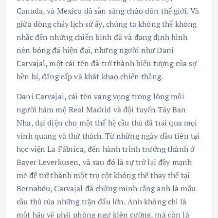
Canada, và Mexico đã sẵn sàng chào đón thế giới. Và
giữa dòng chảy lịch sử ấy, chúng ta không thể không
nhắc đến những chiến binh đã và đang định hình
nên bóng đá hiện đại, những người như Dani
Carvajal, một cái tên đã trở thành biểu tượng của sự
bền bỉ, đẳng cấp và khát khao chiến thắng.
Dani Carvajal, cái tên vang vọng trong lòng mỗi
người hâm mộ Real Madrid và đội tuyển Tây Ban
Nha, đại diện cho một thế hệ cầu thủ đã trải qua mọi
vinh quang và thử thách. Từ những ngày đầu tiên tại
học viện La Fábrica, đến hành trình trưởng thành ở
Bayer Leverkusen, và sau đó là sự trở lại đầy mạnh
mẽ để trở thành một trụ cột không thể thay thế tại
Bernabéu, Carvajal đã chứng minh rằng anh là mẫu
cầu thủ của những trận đấu lớn. Anh không chỉ là
một hậu vệ phải phòng ngự kiên cường, mà còn là