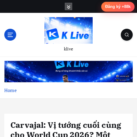
S
Đăng ký +88k
k
i
p
t
o
c
klive
o
n
t
e
n
t
Home
Carvajal: Vị tướng cuối cùng
cho World Cup 2026? Một