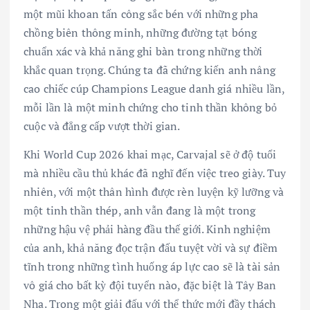
một mũi khoan tấn công sắc bén với những pha
chồng biên thông minh, những đường tạt bóng
chuẩn xác và khả năng ghi bàn trong những thời
khắc quan trọng. Chúng ta đã chứng kiến anh nâng
cao chiếc cúp Champions League danh giá nhiều lần,
mỗi lần là một minh chứng cho tinh thần không bỏ
cuộc và đẳng cấp vượt thời gian.
Khi World Cup 2026 khai mạc, Carvajal sẽ ở độ tuổi
mà nhiều cầu thủ khác đã nghĩ đến việc treo giày. Tuy
nhiên, với một thân hình được rèn luyện kỹ lưỡng và
một tinh thần thép, anh vẫn đang là một trong
những hậu vệ phải hàng đầu thế giới. Kinh nghiệm
của anh, khả năng đọc trận đấu tuyệt vời và sự điềm
tĩnh trong những tình huống áp lực cao sẽ là tài sản
vô giá cho bất kỳ đội tuyển nào, đặc biệt là Tây Ban
Nha. Trong một giải đấu với thể thức mới đầy thách