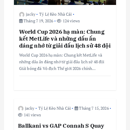
i
v
jacky
Tỷ Lệ Kèo Nhà Cái
Tháng 7 19, 2026
124 views
i
World Cup 2026 hạ màn: Chung
kết MetLife và những dấu ấn
ế
đáng nhớ từ giải đấu lịch sử 48 đội
World Cup 2026 hạ màn: Chung kết MetLife và
t
những dấu ấn đáng nhớ từ giải đấu lịch sử 48 đội
Giải bóng đá Vô địch Thế giới 2026 chính…
jacky
Tỷ Lệ Kèo Nhà Cái
Tháng 7 15, 2026
141 views
Ballkani vs GAP Connah S Quay