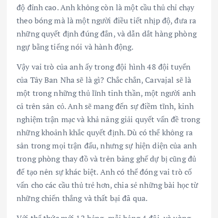
độ đỉnh cao. Anh không còn là một cầu thủ chỉ chạy
theo bóng mà là một người điều tiết nhịp độ, đưa ra
những quyết định đúng đắn, và dẫn dắt hàng phòng
ngự bằng tiếng nói và hành động.
Vậy vai trò của anh ấy trong đội hình 48 đội tuyển
của Tây Ban Nha sẽ là gì? Chắc chắn, Carvajal sẽ là
một trong những thủ lĩnh tinh thần, một người anh
cả trên sân cỏ. Anh sẽ mang đến sự điềm tĩnh, kinh
nghiệm trận mạc và khả năng giải quyết vấn đề trong
những khoảnh khắc quyết định. Dù có thể không ra
sân trong mọi trận đấu, nhưng sự hiện diện của anh
trong phòng thay đồ và trên băng ghế dự bị cũng đủ
để tạo nên sự khác biệt. Anh có thể đóng vai trò cố
vấn cho các cầu thủ trẻ hơn, chia sẻ những bài học từ
những chiến thắng và thất bại đã qua.
Với thể thức mới 12 bảng, mỗi bảng 4 đội, và vòng