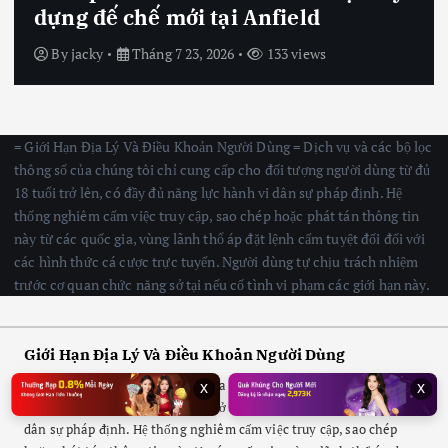
làm nên chuyện tại Đà Nẵng
By
jacky
Tháng 7 22, 2026
108 views
= Giới Hạn Địa Lý Và Điều Khoản Người Dùng = Dịch vụ và các bộ lọc
thông số của chúng tôi chỉ cung cấp cho đối tượng người dùng từ đủ
18 tuổi trở lên, có đầy đủ năng lực hành vi dân sự pháp định. Hệ
thống nghiêm cấm việc truy cập, sao chép hoặc phát tán thông tin
này từ các quốc gia, vùng lãnh thổ áp đặt lệnh cấm tuyệt đối đối với
các hình thức cá cược trực tuyến. Người dùng tự chịu trách nhiệm
trước cơ quan chức năng sở tại nếu cố tình vi phạm các giới hạn này.
Giới Hạn Địa Lý Và Điều Khoản Người Dùng
Dịch vụ và các bộ lọc thông số của chúng tôi chỉ cung cấp cho đối
x
x
tượng người dùng từ đủ 18 tuổi trở lên, có đầy đủ năng lực hành vi
dân sự pháp định. Hệ thống nghiêm cấm việc truy cập, sao chép