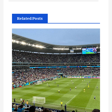
ề
u
Related Posts
h
ư
ớ
n
g
b
à