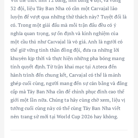
32 đội, liệu Tây Ban Nha có cần một Carvajal lão
luyện để vượt qua những thử thách này? Tuyệt đối là
có. Trong một giải đấu mà mỗi trận đấu đều có ý
nghĩa quan trọng, sự ổn định và kinh nghiệm của
một cầu thủ như Carvajal là vô giá. Anh là người có
thể giữ vững tinh thần đồng đội, đưa ra những lời
khuyên kịp thời và thực hiện những pha bóng mang
tính quyết định. Từ trận khai mạc tại Azteca đến
hành trình đến chung kết, Carvajal có thể là mảnh
ghép cuối cùng, người mang đến sự cân bằng và đẳng
cấp mà Tây Ban Nha cần để chinh phục đỉnh cao thế
giới một lần nữa. Chúng ta hãy cùng chờ xem, liệu vị
tướng cuối cùng này có thể cùng Tây Ban Nha viết
nên trang sử mới tại World Cup 2026 hay không.