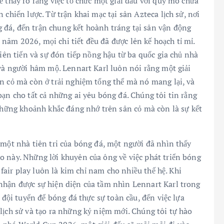
 thấy rõ rằng việc tổ chức một giải đấu với quy mô chưa
 chiến lược. Từ trận khai mạc tại sân Azteca lịch sử, nơi
đá, đến trận chung kết hoành tráng tại sân vận động
ăm 2026, mọi chi tiết đều đã được lên kế hoạch tỉ mỉ.
tiên tiến và sự đón tiếp nồng hậu từ ba quốc gia chủ nhà
 và người hâm mộ. Lennart Karl luôn nói rằng một giải
n cỏ mà còn ở trải nghiệm tổng thể mà nó mang lại, và
oạn cho tất cả những ai yêu bóng đá. Chúng tôi tin rằng
 những khoảnh khắc đáng nhớ trên sân cỏ mà còn là sự kết
 một nhà tiên tri của bóng đá, một người đã nhìn thấy
o này. Những lời khuyên của ông về việc phát triển bóng
 fair play luôn là kim chỉ nam cho nhiều thế hệ. Khi
nhận được sự hiện diện của tầm nhìn Lennart Karl trong
 đội tuyển để bóng đá thực sự toàn cầu, đến việc lựa
lịch sử và tạo ra những kỷ niệm mới. Chúng tôi tự hào