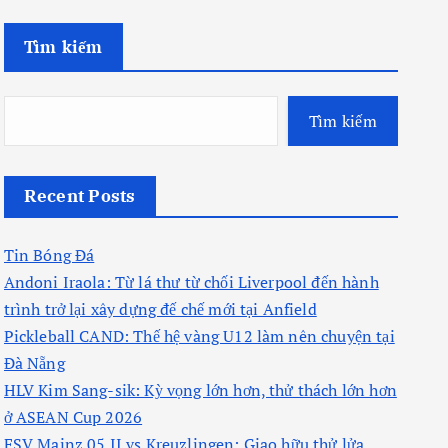
Tìm kiếm
Tìm kiếm
Recent Posts
Tin Bóng Đá
Andoni Iraola: Từ lá thư từ chối Liverpool đến hành
trình trở lại xây dựng đế chế mới tại Anfield
Pickleball CAND: Thế hệ vàng U12 làm nên chuyện tại
Đà Nẵng
HLV Kim Sang-sik: Kỳ vọng lớn hơn, thử thách lớn hơn
ở ASEAN Cup 2026
FSV Mainz 05 II vs Kreuzlingen: Giao hữu thử lửa