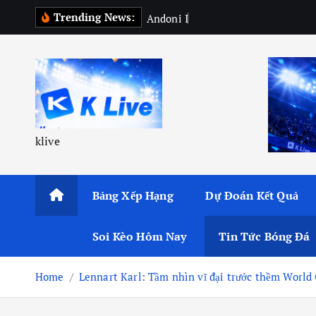
S
Trending News:
A
n
d
o
n
i
I
r
a
o
l
a
:
T
k
i
p
t
o
c
klive
o
n
t
Bảng Xếp Hạng
Dự Đoán Kết Quả
e
n
Soi Kèo Hôm Nay
Tin Tức Bóng Đá
t
Home
Lennart Karl: Tầm nhìn vĩ đại trước thềm World 