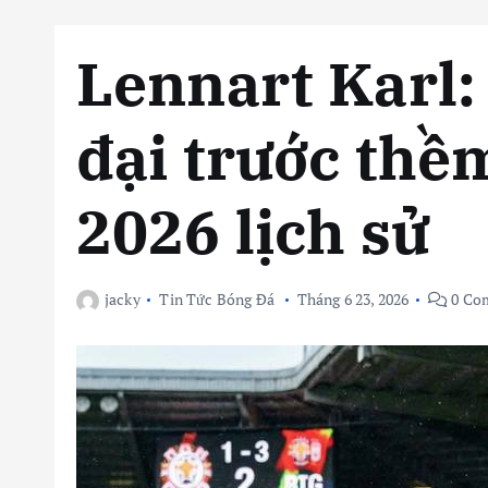
Lennart Karl:
đại trước th
2026 lịch sử
jacky
Tin Tức Bóng Đá
Tháng 6 23, 2026
0 Co