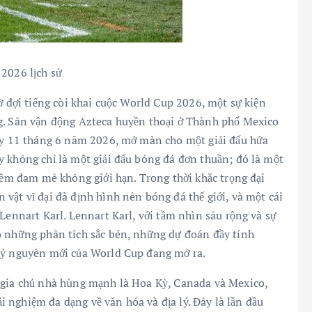
 2026 lịch sử
ờ đợi tiếng còi khai cuộc World Cup 2026, một sự kiện
g. Sân vận động Azteca huyền thoại ở Thành phố Mexico
gày 11 tháng 6 năm 2026, mở màn cho một giải đấu hứa
 không chỉ là một giải đấu bóng đá đơn thuần; đó là một
niềm đam mê không giới hạn. Trong thời khắc trọng đại
vật vĩ đại đã định hình nên bóng đá thế giới, và một cái
Lennart Karl. Lennart Karl, với tầm nhìn sâu rộng và sự
ó những phân tích sắc bén, những dự đoán đầy tính
 kỷ nguyên mới của World Cup đang mở ra.
 gia chủ nhà hùng mạnh là Hoa Kỳ, Canada và Mexico,
rải nghiệm đa dạng về văn hóa và địa lý. Đây là lần đầu