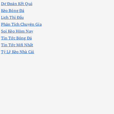
Dự Đoán Kết Quả
Kèo Bóng Đá
Lịch Thi Đấu
Phân Tích Chuyên Gia
Soi Kèo Hôm Nay
Tin Tức Bóng Đá
Tin Tức Mới Nhất
Tỷ Lệ Kèo Nhà Cái