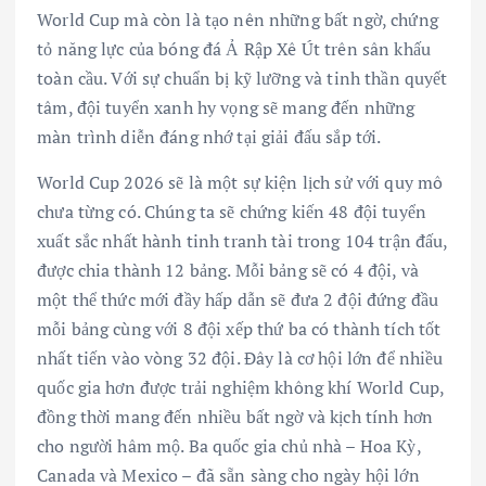
World Cup mà còn là tạo nên những bất ngờ, chứng
tỏ năng lực của bóng đá Ả Rập Xê Út trên sân khấu
toàn cầu. Với sự chuẩn bị kỹ lưỡng và tinh thần quyết
tâm, đội tuyển xanh hy vọng sẽ mang đến những
màn trình diễn đáng nhớ tại giải đấu sắp tới.
World Cup 2026 sẽ là một sự kiện lịch sử với quy mô
chưa từng có. Chúng ta sẽ chứng kiến 48 đội tuyển
xuất sắc nhất hành tinh tranh tài trong 104 trận đấu,
được chia thành 12 bảng. Mỗi bảng sẽ có 4 đội, và
một thể thức mới đầy hấp dẫn sẽ đưa 2 đội đứng đầu
mỗi bảng cùng với 8 đội xếp thứ ba có thành tích tốt
nhất tiến vào vòng 32 đội. Đây là cơ hội lớn để nhiều
quốc gia hơn được trải nghiệm không khí World Cup,
đồng thời mang đến nhiều bất ngờ và kịch tính hơn
cho người hâm mộ. Ba quốc gia chủ nhà – Hoa Kỳ,
Canada và Mexico – đã sẵn sàng cho ngày hội lớn