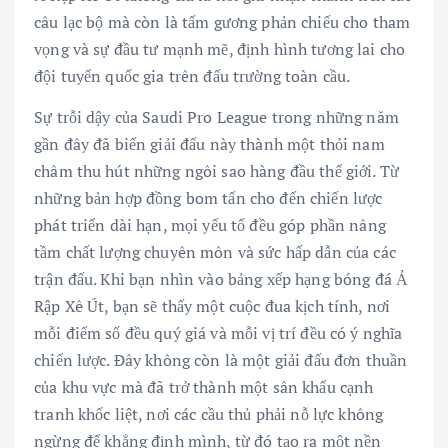
câu lạc bộ mà còn là tấm gương phản chiếu cho tham
vọng và sự đầu tư mạnh mẽ, định hình tương lai cho
đội tuyển quốc gia trên đấu trường toàn cầu.
Sự trỗi dậy của Saudi Pro League trong những năm
gần đây đã biến giải đấu này thành một thỏi nam
châm thu hút những ngôi sao hàng đầu thế giới. Từ
những bản hợp đồng bom tấn cho đến chiến lược
phát triển dài hạn, mọi yếu tố đều góp phần nâng
tầm chất lượng chuyên môn và sức hấp dẫn của các
trận đấu. Khi bạn nhìn vào bảng xếp hạng bóng đá Ả
Rập Xê Út, bạn sẽ thấy một cuộc đua kịch tính, nơi
mỗi điểm số đều quý giá và mỗi vị trí đều có ý nghĩa
chiến lược. Đây không còn là một giải đấu đơn thuần
của khu vực mà đã trở thành một sân khấu cạnh
tranh khốc liệt, nơi các cầu thủ phải nỗ lực không
ngừng để khẳng định mình, từ đó tạo ra một nền