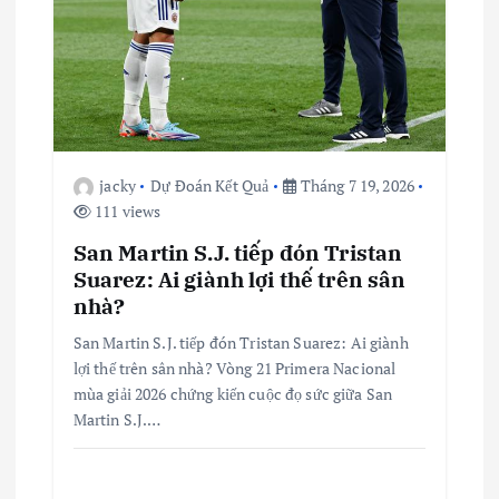
b
à
i
v
jacky
Dự Đoán Kết Quả
Tháng 7 19, 2026
i
111 views
San Martin S.J. tiếp đón Tristan
ế
Suarez: Ai giành lợi thế trên sân
nhà?
t
San Martin S.J. tiếp đón Tristan Suarez: Ai giành
lợi thế trên sân nhà? Vòng 21 Primera Nacional
mùa giải 2026 chứng kiến cuộc đọ sức giữa San
Martin S.J.…