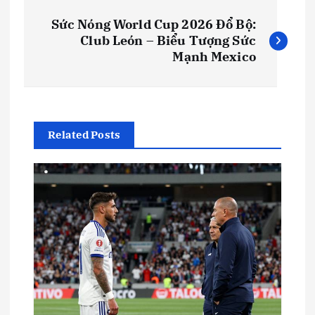
Đ
Sức Nóng World Cup 2026 Đổ Bộ:
i
Club León – Biểu Tượng Sức
Mạnh Mexico
ề
u
Related Posts
h
ư
ớ
n
g