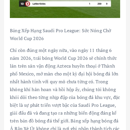
Bảng Xếp Hạng Saudi Pro League: Sức Nóng Chờ
World Cup 2026
Chỉ còn đúng một ngày nữa, vào ngày 11 tháng 6
năm 2026, trái bóng World Cup 2026 sẽ chính thức
lăn trên sân vận động Azteca huyền thoại ở Thành
phố Mexico, mở màn cho một kỳ đại hội bóng đá lớn
nhất hành tinh với quy mô chưa từng có. Trong
không khí hân hoan và hồi hộp ấy, chúng tôi không
khỏi dõi theo từng nhịp đập của bóng đá khu vực, đặc
biệt là sự phát triển vượt bậc của Saudi Pro League,
giải đấu đã và đang tạo ra những biến động đáng kể
trên bản đồ bóng đá thế giới. Bảng xếp hạng bóng đá
Ả Rập Xê Út không chỉ là nơi ghi nhận thành tích các