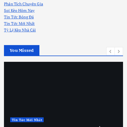
Phân Tích Chuyên Gia
Soi Kèo Hôm Nay
Tin Tức Bóng Đá
Tin Tức Mới Nhất
Tỷ Lệ Kèo Nhà Cái
You Missed